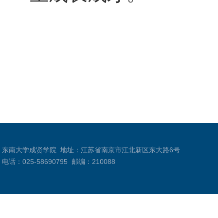
东南大学成贤学院
地址：江苏省南京市江北新区东大路6号
电话：025-58690795
邮编：210088