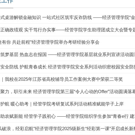
生工作
式桌游解锁金融知识 一站式社区筑牢反诈防线 ——经济管理学院“
树正确政绩观 实干笃行办实事——经管学院学生助理团成立大会暨专
途有你 共赴前程”经济管理学院举办考研经验分享会
筑梦基层 热血志在报国 ——经济管理学院基层就业系列宣讲活动圆
安全防线 护航青春成长 经济管理学院安全系列活动织密校园安全防
｜我校在2025年江苏省高校辅导员工作案例大赛中荣获二等奖
聚力，职引未来 经济管理学院第三届“令人心动的Offer”活动圆满落
路护航 暖心助考｜经管学院考研复试系列活动精准赋能学子上岸
助农赋新能 经管学子践初心 ——经管学院组织学生参加“青春e行 建功
风破浪，经彩启航”经济管理学院2025级新生“经彩第一课”开启成长新