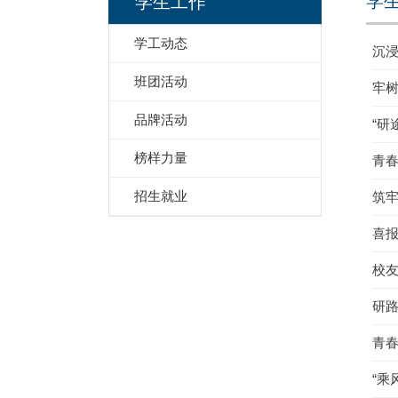
学
学生工作
学工动态
沉浸
班团活动
牢
品牌活动
“研
榜样力量
青春
招生就业
筑牢
喜报
校友
研
青春
“乘