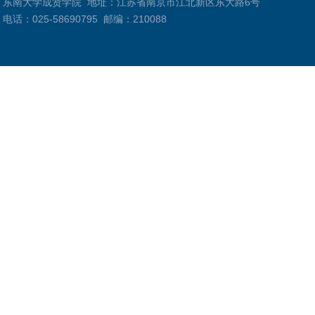
东南大学成贤学院
地址：江苏省南京市江北新区东大路6号
电话：025-58690795
邮编：210088