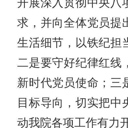
开展深入贯彻中央八
求，并向全体党员提
生活细节，以铁纪担
二是要守好纪律红线
新时代党员使命；三
目标导向，切实把中
动我院各项工作有力