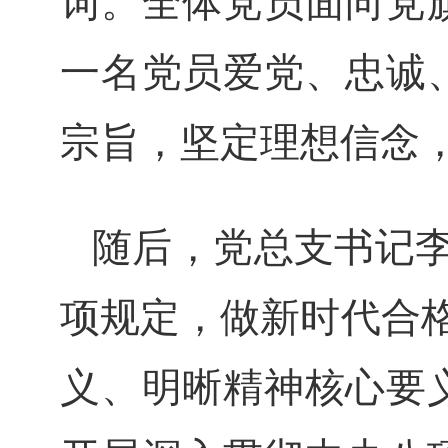
词。全体党员面向党
一名党员爱党、忠诚
宗旨，坚定理想信念
随后，党总支书记
项规定，做新时代合
义、明晰精神核心要