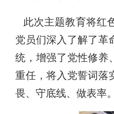
此次主题教育将红
党员们深入了解了革
统，增强了党性修养
重任，将入党誓词落
畏、守底线、做表率