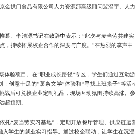
京金拱门食品有限公司人力资源部高级顾问裴澄宇
、人
帷幕
。
李
清源书记
在致辞中表示：
“
此次与麦当劳共建实
点，持续拓展校企合作的深度与广度。
”
在热烈的掌声中
场体验项目。在
“
职业成长路径
”
专区，学生们通过互动
划；创意十足的
“
薯条文学
”
体验和
“
寻找上班搭子
”
等活
挑战后可兑换企
业定制礼品
，
现场互动氛围持续高涨
。
远超预期。
依托
“麦当劳实习基地”，定期开放餐厅管理、供应链运
融入学生的就业实习指导。通过校企联动，让学生在沉