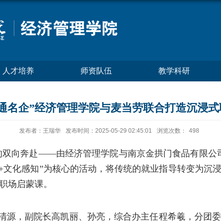
人才培养
师资队伍
教学科研
通名企”经济管理学院与麦当劳联合打造沉浸
发布者：王瑞华
发布时间：2025-05-29 02:45:01
浏览次数：
498
的双向奔赴
——由经济管理学院与
南京金拱门食品有限公
+文化感知”为核心的活动，
将传统的就业指导转变为沉
职场启蒙课
。
清源，副院长高凯丽、孙亮，综合办主任程希羲，分团