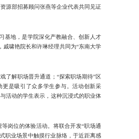
力资源部招募顾问张燕
等企业代表共同见证
习基地，是学院深化产教融合、创新人才
，
戚啸艳院长和
许琳经理
共同为
“
东南大学
游戏了解职场晋升通道；
“
探索职场期待
”
区
动更是吸引了众多学生参与。活动创新采
参与活动的学生
表示
，
这种沉浸式的职业体
营等岗位的体验活动。将联合开发“职场通
浸式职业场景中触摸行业脉络，于近距离感